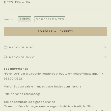
$157.77 USD
con
Pix
3 MESES
PADRÃO ( 4 A 12 MESES)
TAMANHO
MEDIOS DE PAGO
MEDIOS DE ENVÍO
Sob Encomenda
*Favor verificar a disponibilidade do produto em nosso Whatsapp: (11)
96655-3322
Mandrião com saia e mangas trabalhadas com nervura
Pala de renda renascença
Tecido cambraia de algodão branco
Os mandriões são peças que carregam história e tradição. São