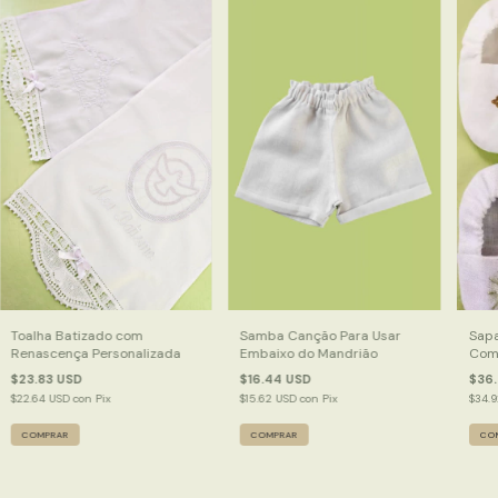
Toalha Batizado com
Samba Canção Para Usar
Sapa
Renascença Personalizada
Embaixo do Mandrião
Com 
Pant
$23.83 USD
$16.44 USD
$36.
$22.64 USD
con
Pix
$15.62 USD
con
Pix
$34.
COMPRAR
COMPRAR
CO