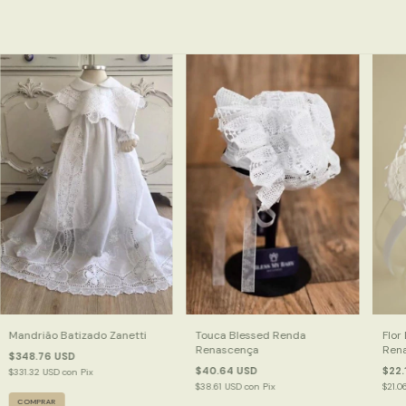
Mandrião Batizado Zanetti
Touca Blessed Renda
Flor
Renascença
Ren
$348.76 USD
$40.64 USD
$22.
$331.32 USD
con
Pix
$38.61 USD
con
Pix
$21.0