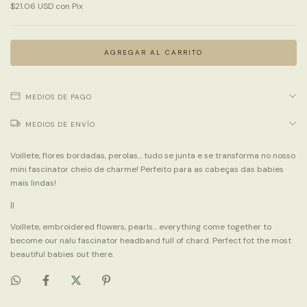
$21.06 USD
con
Pix
MEDIOS DE PAGO
MEDIOS DE ENVÍO
Voillete, flores bordadas, perolas... tudo se junta e se transforma no nosso
mini fascinator cheio de charme! Perfeito para as cabeças das babies
mais lindas!
||
Voillete, embroidered flowers, pearls... everything come together to
become our nalu fascinator headband full of chard. Perfect fot the most
beautiful babies out there.