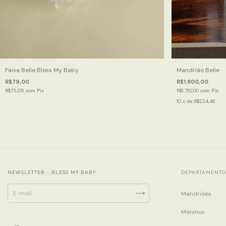
Faixa Belle Bless My Baby
Mandrião Belle
R$79,00
R$1.800,00
R$75,05
com
Pix
R$1.710,00
com
Pix
10
x de
R$224,46
NEWSLETTER - BLESS MY BABY
DEPARTAMENTO
Mandriões
Meninos