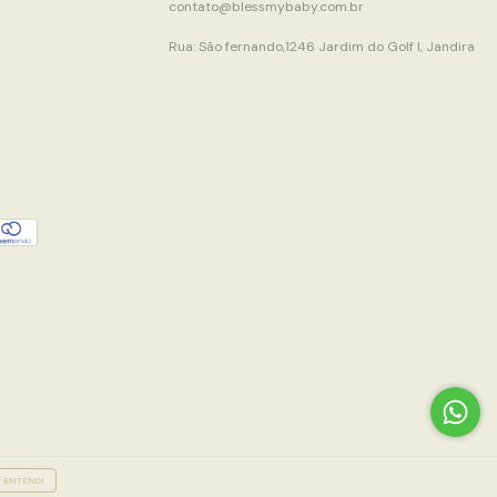
contato@blessmybaby.com.br
Rua: São fernando,1246 Jardim do Golf I, Jandira
ENTENDI