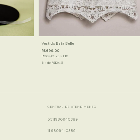
Vestido Bata Belle
R$699,00
R$664,05
com
PIX
8
x de
R$104,41
CENTRAL DE ATENDIMENTO
5511980940389
11 98094-0389